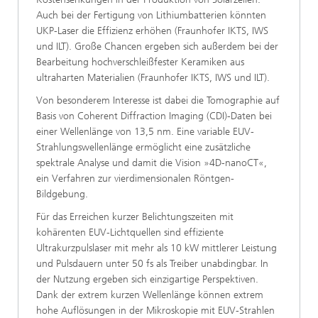
Auch bei der Fertigung von Lithiumbatterien könnten
UKP-Laser die Effizienz erhöhen (Fraunhofer IKTS, IWS
und ILT). Große Chancen ergeben sich außerdem bei der
Bearbeitung hochverschleißfester Keramiken aus
ultraharten Materialien (Fraunhofer IKTS, IWS und ILT).
Von besonderem Interesse ist dabei die Tomographie auf
Basis von Coherent Diffraction Imaging (CDI)-Daten bei
einer Wellenlänge von 13,5 nm. Eine variable EUV-
Strahlungswellenlänge ermöglicht eine zusätzliche
spektrale Analyse und damit die Vision »4D-nanoCT«,
ein Verfahren zur vierdimensionalen Röntgen-
Bildgebung.
Für das Erreichen kurzer Belichtungszeiten mit
kohärenten EUV-Lichtquellen sind effiziente
Ultrakurzpulslaser mit mehr als 10 kW mittlerer Leistung
und Pulsdauern unter 50 fs als Treiber unabdingbar. In
der Nutzung ergeben sich einzigartige Perspektiven.
Dank der extrem kurzen Wellenlänge können extrem
hohe Auflösungen in der Mikroskopie mit EUV-Strahlen