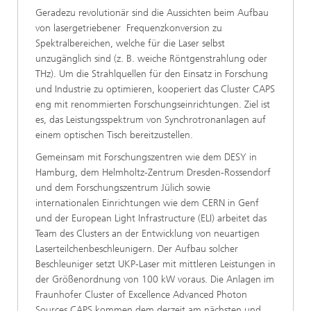
Geradezu revolutionär sind die Aussichten beim Aufbau
von lasergetriebener Frequenzkonversion zu
Spektralbereichen, welche für die Laser selbst
unzugänglich sind (z. B. weiche Röntgenstrahlung oder
THz). Um die Strahlquellen für den Einsatz in Forschung
und Industrie zu optimieren, kooperiert das Cluster CAPS
eng mit renommierten Forschungseinrichtungen. Ziel ist
es, das Leistungsspektrum von Synchrotronanlagen auf
einem optischen Tisch bereitzustellen.
Gemeinsam mit Forschungszentren wie dem DESY in
Hamburg, dem Helmholtz-Zentrum Dresden-Rossendorf
und dem Forschungszentrum Jülich sowie
internationalen Einrichtungen wie dem CERN in Genf
und der European Light Infrastructure (ELI) arbeitet das
Team des Clusters an der Entwicklung von neuartigen
Laserteilchenbeschleunigern. Der Aufbau solcher
Beschleuniger setzt UKP-Laser mit mittleren Leistungen in
der Größenordnung von 100 kW voraus. Die Anlagen im
Fraunhofer Cluster of Excellence Advanced Photon
Sources CAPS kommen dem derzeit am nächsten und