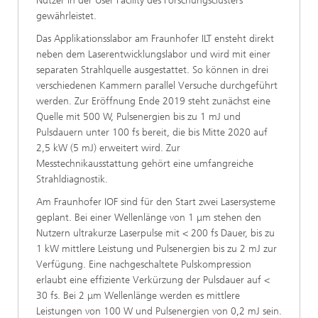
Nutzer in der User Facility des Forschungsclusters
gewährleistet.
Das Applikationsslabor am Fraunhofer ILT ensteht direkt
neben dem Laserentwicklungslabor und wird mit einer
separaten Strahlquelle ausgestattet. So können in drei
verschiedenen Kammern parallel Versuche durchgeführt
werden. Zur Eröffnung Ende 2019 steht zunächst eine
Quelle mit 500 W, Pulsenergien bis zu 1 mJ und
Pulsdauern unter 100 fs bereit, die bis Mitte 2020 auf
2,5 kW (5 mJ) erweitert wird. Zur
Messtechnikausstattung gehört eine umfangreiche
Strahldiagnostik.
Am Fraunhofer IOF sind für den Start zwei Lasersysteme
geplant. Bei einer Wellenlänge von 1 μm stehen den
Nutzern ultrakurze Laserpulse mit < 200 fs Dauer, bis zu
1 kW mittlere Leistung und Pulsenergien bis zu 2 mJ zur
Verfügung. Eine nachgeschaltete Pulskompression
erlaubt eine effiziente Verkürzung der Pulsdauer auf <
30 fs. Bei 2 μm Wellenlänge werden es mittlere
Leistungen von 100 W und Pulsenergien von 0,2 mJ sein.